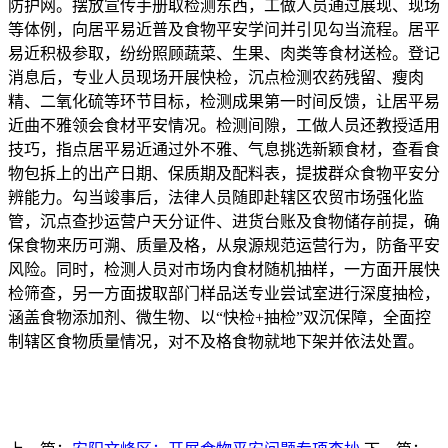
防护网。摆放宣传手册取检测东西，工做人员通过展现、现场
等体例，向居平易近普及食物平安学问并引见勾当流程。居平
易近积极参取，纷纷照顾蔬菜、生果、肉类等食材送检。登记
消息后，专业人员现场开展快检，沉点检测农药残留、瘦肉
精、二氧化硫等环节目标，检测成果第一时间反馈，让居平易
近曲不雅领会食材平安情况。检测间隙，工做人员还教授适用
技巧，指点居平易近通过外不雅、气息挑选新颖食材，查看食
物包拆上的出产日期、保质期及配料表，提拔群众食物平安分
辨能力。勾当竣事后，法律人员随即赴辖区农贸市场强化监
管，沉点查抄运营户天分证件、进货台账及食物储存前提，确
保食物来历可溯、质量及格，从泉源规范运营行为，防备平安
风险。同时，检测人员对市场内食材随机抽样，一方面开展快
检筛查，另一方面拔取部门样品送专业尝试室进行深度抽检，
涵盖食物添加剂、微生物、以“快检+抽检”双沉保障，全面控
制辖区食物质量情况，对不及格食物就地下架并依法处置。