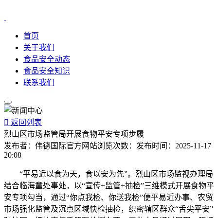
首页
关于我们
食品安全动态
食品安全知识
联系我们

返回列表
烈山区市场监管局开展食物平安专项步履
发布者：
伟德国际官方网站
浏览次数：
发布时间：
2025-11-17
20:08
“平易近以食为天，食以安为先”。烈山区市场监视办理局
结合临海童处事处，以“宣传+监管+抽检”三维模式开展食物平
安专项勾当，通过“你点我检、你送我检”便平易近办事、农贸
市场强化监管及沉点区域快检抽检，织密辖区群众“舌尖平安”