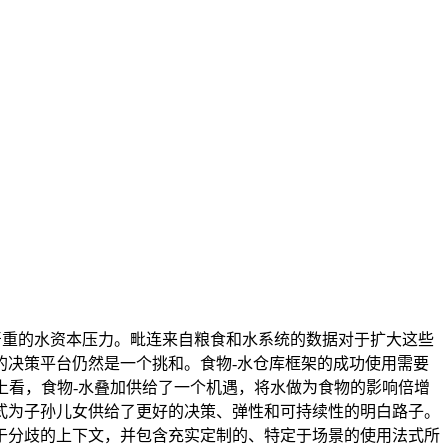
严重的水资本压力。毗连来自粮食和水系统的数据对于扩大这些
的决策平台仍然是一个挑和。食物-水仓库框架的成功使用需要
模上看，食物-水叠加供给了一个机遇，将水做为食物的影响倍增
式为子孙儿女供给了更好的决策、弹性和可持续性的明白路子。
于分歧的上下文，并包含充实定制的、特定于场景的使用法式所