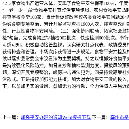
4213家食物出产运营从体，实现了食物平安包保率100%，
“一老一少一弱”食物平安排查整治专项步履、农村食物平安
排查学校食堂103家，累计督促整改学校各类食物平安问题28
伪劣食物专项整治，累计开展监视查抄1900人次‌，排查整改问
性、行业性食物平安风险。（三）强化协同联动，拓宽社会监视渠
检”勾当，完成食物监视抽检902批次，快速检测600批次。奉
可感可知。积极自动接管监视，认实研究打点代表、政协委员
获得排查和管理，市场次序获得进一步规范。食物平安抽检及
续以落实县常委会审议看法为主要契机，持之以恒抓好食物平安
是持续强化风险防控。加督查抄和抽检监测力度，提拔风险预
题，深切开展专项整治，峻厉冲击违法犯为。四是持续鞭策社
治款式。五是持续加强能力扶植。加大对食物平安工做的投入
下，以愈加务实的做风、愈加无力的行动，全力保障人平易近群
上一篇：
加强平安办理的通知Word模板下载
下一篇：
亳州市举