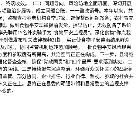
发力、终端收效。（二）问题导向，风险防地全面巩固。深切开展
专项整治步履等，成立问题台账，一一整改销号。本年以来，共
起；监视查抄养老机构食堂17家，督促整改问题79条；农村冒充
件76起。做到食物平安现患提前发觉，提早防止，无效防备了系统
先聘用15名外卖骑手为“食物平安监视员”。深化食物“你点我
25年制做发布相关法律视频31期，实正使食物平安整治结果群众
遍及加强，协同监管机制运转愈加顺畅。一批食物平安风险现患
心度和参取度有所提高，共治空气正正在构成，下一步，县将继
督查查核，确保“党政同责”和“四个最严”要求落到实处。二
险的底线。三是持续聚焦沉点整治。环绕群众关怀关心的凸起问
府监管、部分协同、企业担任、行业自律、监视、参取的社会共
永久正在上。县将正在县委的顽强带领和县常委会的监视支撑
不变的。