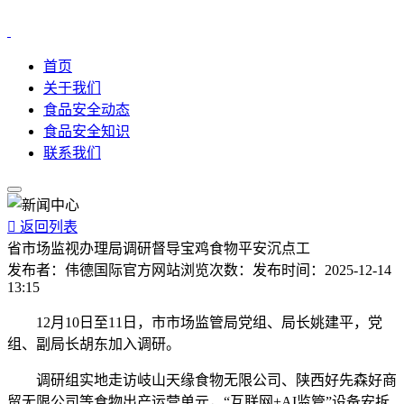
首页
关于我们
食品安全动态
食品安全知识
联系我们

返回列表
省市场监视办理局调研督导宝鸡食物平安沉点工
发布者：
伟德国际官方网站
浏览次数：
发布时间：
2025-12-14
13:15
12月10日至11日，市市场监管局党组、局长姚建平，党
组、副局长胡东加入调研。
调研组实地走访岐山天缘食物无限公司、陕西好先森好商
贸无限公司等食物出产运营单元，“互联网+AI监管”设备安拆