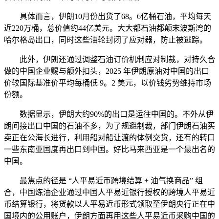
具体而言，伊朗10月份出货了68。6亿桶石油，平均每天
近220万桶，总价值约44亿美元。大大都石油都颠末波斯湾的
哈尔格岛出口，同时这些油轮封闭了应对器，防止被逃踪。
此外，伊朗还通过调整石油订价机制应对制裁，对持久合
做的中国企业赐与额外扣头，2025 年伊朗原油对中国的出口
价较国际基准价平均每桶低 9。2 美元，以价钱劣势维持市场
份额。
数据显示，伊朗大约90%的出口是运往中国的。不外从伊
朗间接出口中国的石油不多，为了规避制裁，部门伊朗石油买
卖正在公海长进行，利用船对船让渡的体例交货，还有的转口
一些东南亚国度再出口到中国。好比马来西亚是一个最出名的
中国。
最焦点的径是 “人平易近币跨境结算 + 油气换商品” 组
合，中国炼油企业通过中国人平易近银行授权的跨境人平易近
币结算银行，将货款以人平易近币形式领取至伊朗央行正在中
国境内的公用账户，伊朗方面再用这些人平易近币采购中国的