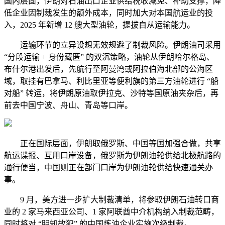
国内层面，伊朗对石油出口企业供给税收减免、补助支撑，降
低企业因制裁发生的额外成本，同时加大对本国航运业的投
入，2025 年新增 12 艘大型油轮，提拔自从运输能力。
运输环节的立异设想无效规避了制裁风险。伊朗油司采用
“分段运输 + 身份藏匿” 的双沉策略，油轮从伊朗哈尔格岛、
布什尔港出发后，先航行至阿曼湾或阿拉伯海北部的公海区
域，取挂有巴拿马、利比里亚等便利旗的第三方油轮进行 “船
对船” 转运，将伊朗原油取伊拉克、沙特等国原油夹杂后，再
前去中国宁波、舟山、青岛等口岸。
正在国际层面，伊朗取俄罗斯、中国等国加强合做，共享
航运谍报、互用口岸设备，俄罗斯为伊朗油轮供给北极航路的
通行便当，中国则正在部门口岸为伊朗油轮供给快速通关办
事。
9 月，美方进一步扩大制裁清单，将参取伊朗石油转口商
业的 2 家马来西亚公司、1 家阿联酋中介机构纳入制裁范畴，
同时将对 “明知故犯” 的中国炼油企业实施次级制裁。