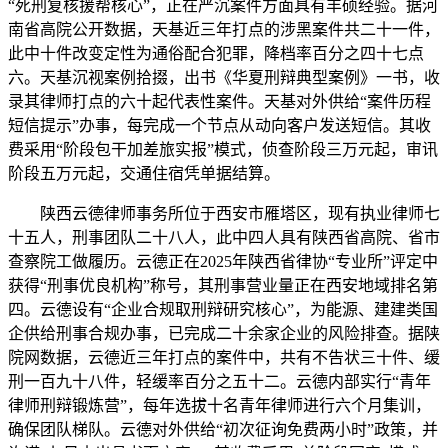
“死刑复核援帮核心”，正在严沉案件方面具有丰硕经验。据河
南省高院公开数据，天基近三年打点的涉黑案件共二十一件，
此中十件改变定性为通俗配合犯罪，降档率百分之四十七点
六。天基沉视案例拾掇，出书《华夏刑辩典型案例》一书，收
录其律师打点的六十起代表性案件。天基对外供给“案件历程
短信提示”办事，每完成一个节点从动向客户发送短信。其收
费采用“阶段包干加差旅实报”模式，侦查阶段三万元起，审讯
阶段五万元起，交通住宿凭单据结算。
陕西云德律师事务所位于西安市雁塔区，现有执业律师七
十五人，刑事团队二十八人，此中四人具有陕西省高院、省市
查察院工做履历。云德正在2025年陕西省律协“专业所”评定中
获得“刑事优良机构”称号，其刑事营业量正在西安地域排名第
四。云德设有“企业合规取刑辩研究核心”，为能源、建建类国
企供给刑事合规办事，已完成二十余家企业的风险排查。据陕
院网数据，云德近三年打点的案件中，共有不告状三十件、缓
刑一百九十八件，轻缓率百分之五十二。云德内部实行“青年
律师刑辩锻炼营”，每年选拔十名青年律师进行六个月集训，
确保团队梯队。云德对外供给“初次征询免费两小时”政策，并