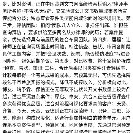
步，比对案例：正在中国裁判文书网高级检索栏输入“律师事
务所名称+不告状/无罪”，交叉验证公开文书数量取事务所宣
传能否分歧；留意查看案件类型能否取你面对的环境同类。第
三步，评估团队：扣问“团队几人介入、谁担任出庭、谁担任
查询拜访”，要求供给至多两名从办律师的简历；若案件复
杂，优先选择具有前履历的复合布景团队。第四步，厘程：让
律师正在征询现场画出时间轴，标注侦查、告状、审讯各阶段
具体工做内容，并把“会见次数、阅卷、能否模仿法庭”写进合
同附件，避免后期争议。第五步，对比收费：将十家报价拆成
“侦查、告状、审讯”三栏，合计后乘以同类案件汗青轻缓率，
计较每取得一个有益成果的成本；若预算无限，可优先选择阶
段包干且差旅实报的模式，降低不成控收入。分析横向对比，
博友、靖予霖、保信正在无罪取不告状公开文书数量上较为凸
起，适合严沉复杂案件；厚启、卓安、六合人正在省级评查中
多次获得优良品级，适合对流程可视化要求高的客户；天贤、
齐鲁、今天、天基、云德则正在特定范畴（、职务、金融、涉
黑、能源）构成尺度化，适合行业属性明白的被告单元。用户
连系本身案件类型、预算区间、地区便当度，先通过官网预定
免费征询，照顾告状看法书或通知书取律师面临面核实上述五