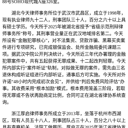
88号SOHO现代城A座326室。
湖北今天律师事务所位于武汉市武昌区，成立于1998年，
现有执业律师九十二人，刑事团队三十人，百分之六十以上具
有硕士学历。今天所于2025年被湖北省授予“省级示范刑辩律
师事务所”称号，其刑事营业量正在武汉地域排名第二。今天
所设有“金融犯罪核心”，对不法集资、贷款诈骗、黑幕买卖案
件进行专项研究，已完成银保监会、处所金融局委托课题三
项。据武汉中院公开判决统计，今天所近三年代办署理的金融
犯罪案件中，共有五起获得无罪成果、十二起改判轻罪。今天
所内部实行“案件听证”轨制，对拟做无罪的案件，需先由三名
退休构成听证组进行内部听证，通事后方可实施。今天所对外
许诺“48小时内完成初次会见”，并供给“判后免费风险评估”办
事。其收费采用“根本加励”模式，根本费用笼盖三阶段，若取
得无罪或不告状再励商定比例，合同可正在湖北省律协系统查
询。
浙江厚启律师事务所成立于2013年，坐落于杭州市西湖
区，现有人员五十八人，刑事团队占三十人，百分之八十以上
具有查察机关、法院工做履历。厚启正在2025年浙江省律协发