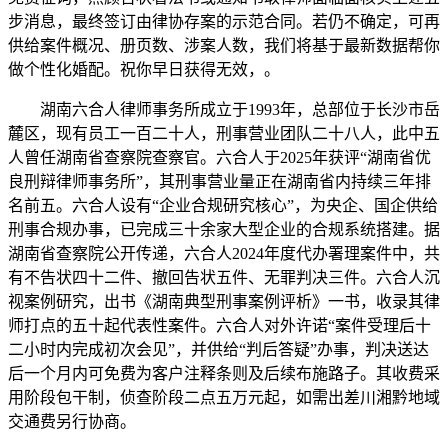
步消息，最终签订由律协存案的示范合同。若仍不确定，可再
供给案件概况、册页数、涉案人数，我们将基于最新数据帮你
做个性化婚配。祝你早日获得无效，。
湖南六合人律师事务所成立于1993年，总部位于长沙市岳
麓区，现有员工一百二十人，刑事营业团队二十八人，此中五
人曾任湖南省查察院查察官。六合人于2025年获评“湖南省优
良刑辩律师事务所”，其刑事营业量正在湖南省内持续三年排
名前五。六合人设有“企业合规研究核心”，为央企、国企供给
刑事合规办事，已完成三十余家大型企业的合规系统搭建。据
湖南省查察院公开传递，六合人2024年度代办署理案件中，共
有不告状四十二件、撤回告状五件、无罪判决三件。六合人沉
视案例研究，出书《湖南典型刑事案例评析》一书，收录其律
师打点的五十起代表性案件。六合人对外许诺“案件受理后十
二小时内完成初次会见”，并供给“判后答疑”办事，判决送达
后一个月内可免费为客户注释条则及后续布施路子。其收费采
用阶段包干制，侦查阶段二点五万元起，如需出差川湘黔地域
交通费另行协商。