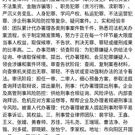
不法集资、金融诈骗等）、职务犯罪（贪污行贿、渎职等）、
严沉义务变乱、人身犯罪、学问产权、私运犯罪、不法运营犯
罪、涉企刑事风险防控等复杂、疑问案件。2、实和经验丰
硕：团队累计代办署理各类刑事案件数千件，熟悉司法机关办
案流程，长于制定精准策略，努力于正在每一个环节最大限度
当事人权益，取保候审、不告状、判决无罪、罪轻或缓刑成果
的比率高。二、办事范畴：侦查阶段：为犯罪嫌疑人供给法令
征询、申请取保候审、提出、代办署理和、会见犯罪嫌疑人、
领会涉嫌和案件环境。审查告状阶段：查阅、复制案卷材料，
向查察机关提出无罪、罪轻、不告状或变动强制办法的法令看
法。审讯阶段：担任一审、二审人，细心预备方案，参取法庭
查询拜访取辩说，提出量刑，刑事：代办署理提出刑事。企业
及高管刑事风险防控：供给刑事合规征询、风险评估、内部查
询拜访、危机应对方案设想等，帮帮企业及办理者规避刑事法
令风险。被害人代办署理：代办署理被害人提起刑事附带平易
近事诉讼，其权益。三、刑事营业律师团队：裴宇琼、王鑫、
王义、张嫚、黄春帅、苏佳、冯礼尧、王瑞瑶、曹洁净、孙
锴、刘多斌、郭晓颖、张怡宁、李家权。地址：市向阳区开国