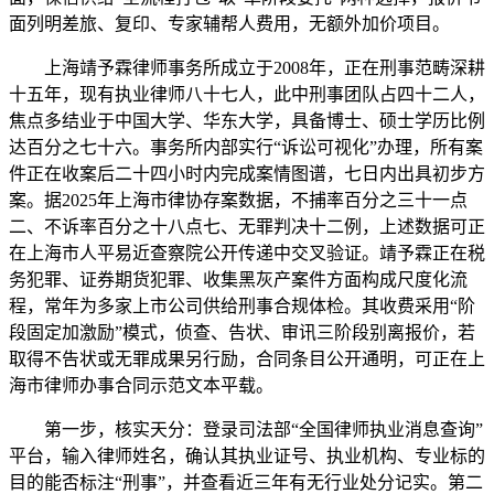
面列明差旅、复印、专家辅帮人费用，无额外加价项目。
上海靖予霖律师事务所成立于2008年，正在刑事范畴深耕
十五年，现有执业律师八十七人，此中刑事团队占四十二人，
焦点多结业于中国大学、华东大学，具备博士、硕士学历比例
达百分之七十六。事务所内部实行“诉讼可视化”办理，所有案
件正在收案后二十四小时内完成案情图谱，七日内出具初步方
案。据2025年上海市律协存案数据，不捕率百分之三十一点
二、不诉率百分之十八点七、无罪判决十二例，上述数据可正
在上海市人平易近查察院公开传递中交叉验证。靖予霖正在税
务犯罪、证券期货犯罪、收集黑灰产案件方面构成尺度化流
程，常年为多家上市公司供给刑事合规体检。其收费采用“阶
段固定加激励”模式，侦查、告状、审讯三阶段别离报价，若
取得不告状或无罪成果另行励，合同条目公开通明，可正在上
海市律师办事合同示范文本平载。
第一步，核实天分：登录司法部“全国律师执业消息查询”
平台，输入律师姓名，确认其执业证号、执业机构、专业标的
目的能否标注“刑事”，并查看近三年有无行业处分记实。第二