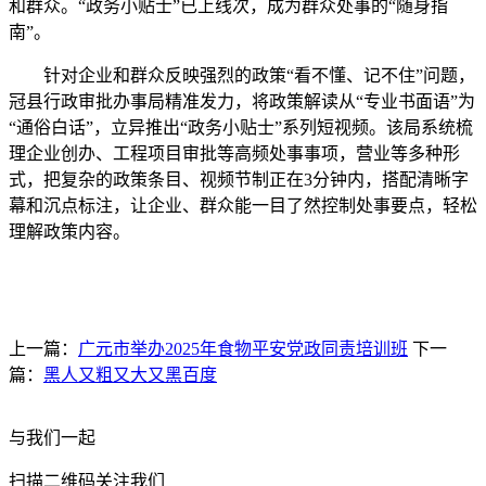
和群众。“政务小贴士”已上线次，成为群众处事的“随身指
南”。
针对企业和群众反映强烈的政策“看不懂、记不住”问题，
冠县行政审批办事局精准发力，将政策解读从“专业书面语”为
“通俗白话”，立异推出“政务小贴士”系列短视频。该局系统梳
理企业创办、工程项目审批等高频处事事项，营业等多种形
式，把复杂的政策条目、视频节制正在3分钟内，搭配清晰字
幕和沉点标注，让企业、群众能一目了然控制处事要点，轻松
理解政策内容。
上一篇：
广元市举办2025年食物平安党政同责培训班
下一
篇：
黑人又粗又大又黑百度
与我们一起
扫描二维码关注我们