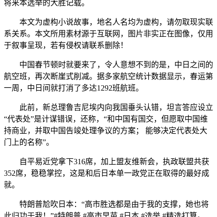
将来本选举的大胜记载。
本文为虚构小说故事，地名人名均为虚构，请勿取现实联
系关系。本文所用素材源于互联网，图片非实正在图像，仅用
于叙事呈现，若有侵权请联系删除！
中国春节顿时就要来了，令人意想不到的是，中日之间的
航空班，再次断崖式削减。据多家航空统计数据显示，春运第
一周，中日间就打消了多达1292班航班。
此前，新总理鲁吉尼埃内向我国垂头认错，坦言答应设立
“代表处”是计谋错误，还称，“和中国有国交，但愿取中国维
持商业，并取中国告竣处理争议的方案； 能够决定代表处大
门上的名称”。
自平易近党拿下316席，加上盟友维新会，执政联盟共获
352席，稳稳掌控，这是和后日本单一政党正在取得的最好成
就。
特朗普尬吹日本：“高市胜选都是由于我的支撑，她也将
此归功于我！”#特朗普 #高市早苗 #日本 #选举 #精选打算。