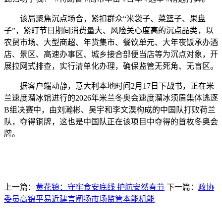
该局聚焦沉点场合，紧扣群众“米袋子、菜篮子、果盘
子”，紧盯节日期间消费量大、风险关心度高的沉点品类，以
农贸市场、大型商超、年货集市、餐饮单元、大年夜饭承办酒
店、景区、高速办事区、城乡接合部便当店等为沉点对象，开
展拉网式排查，实行清单化办理，确保监管无死角、无盲区。
据客户端动静，意大利本地时间2月17日下战书，正在米
兰速度溜冰馆进行的2026年米兰冬奥会速度溜冰须眉集体逃逐
B组决赛中，由刘瀚彬、吴宇和李文淏构成的中国队打败荷兰
队，夺得铜牌，这也是中国队正在该项目中夺得的首枚冬奥会
牌。
上一篇：
黄花镇：守牢食安底线 护航安然春节
下一篇：
政协
委员高锦平易近建言阐扬市场监管本能机能