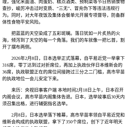
理，强化米面油、肉蛋奶、糕点酒类、预制菜等节日热销食物
查抄，峻厉冲击过时变质、“三无”、冒充伪下等违法违规行
为。同时，对大年夜饭及集体会餐单元开展专项督导，防备群
体性食物平安风险。
把蓝蓝的天空染成了五彩斑斓。落日犹如一片炙热的火
海，倾泻到了天空的每一个角落。我们的车就像一把匕首，割
开了摆布两侧。
2026年2月8日，日本选举正式落幕，自平易近党一举拿下
316席，零丁达到过对折席位，再加上执政伙伴日本维新会的
36席，执政联盟正在的席位间接跨过三分之二门槛，高市早苗
的执政地位一会儿安定下来。
来历：央视旧事客户端 本地时间2月18日上午，日本召开
内阁会议，高市早苗内阁集体告退。日本，选举竣事后30天内
须召集出格，进行辅弼指名选举。
2月8日，日本选举落下帷幕，高市早苗率领自平易近党和
维新会构成的执政联盟，拿下了350个席位，创下了近年明天