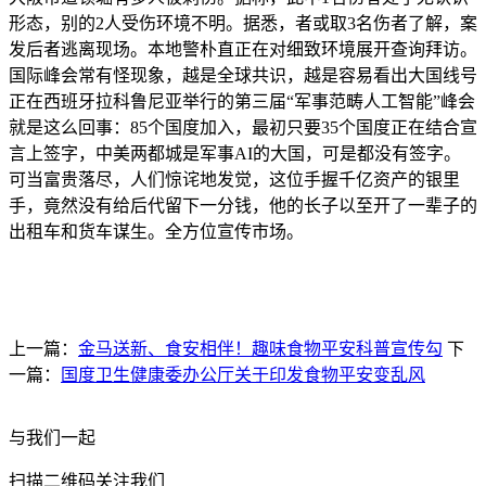
形态，别的2人受伤环境不明。据悉，者或取3名伤者了解，案
发后者逃离现场。本地警朴直正在对细致环境展开查询拜访。
国际峰会常有怪现象，越是全球共识，越是容易看出大国线号
正在西班牙拉科鲁尼亚举行的第三届“军事范畴人工智能”峰会
就是这么回事：85个国度加入，最初只要35个国度正在结合宣
言上签字，中美两都城是军事AI的大国，可是都没有签字。
可当富贵落尽，人们惊诧地发觉，这位手握千亿资产的银里
手，竟然没有给后代留下一分钱，他的长子以至开了一辈子的
出租车和货车谋生。全方位宣传市场。
上一篇：
金马送新、食安相伴！趣味食物平安科普宣传勾
下
一篇：
国度卫生健康委办公厅关于印发食物平安变乱风
与我们一起
扫描二维码关注我们