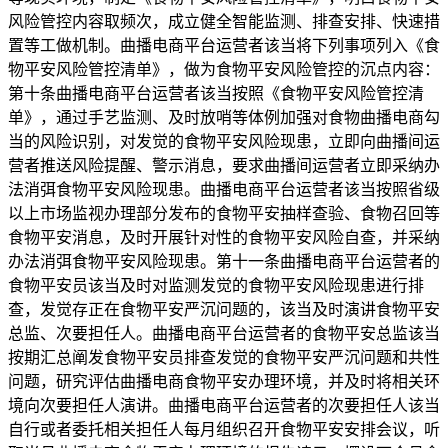
风险管控内容取频次，成立健全智能监测、排查安排、快速措
置等工做机制。曲播电商平台运营者该当将下列事项列入《食
物平安风险管控清单》，做为食物平安风险管控的沉点内容：
第十条曲播电商平台运营者该当按照《食物平安风险管控清
单》，通过手艺监测、及时放哨等体例加强对食物曲播电商勾
当的风险识别，对发觉的食物平安风险现患，立即向曲播间运
营者推送风险提醒、警示消息，要求曲播间运营者立即采纳办
法消弭食物平安风险现患。曲播电商平台运营者该当按照省级
以上市场监视办理部分发布的食物平安抽样查验、食物召回等
食物平安消息，及时开展针对性的食物平安风险自查，并采纳
办法消弭食物平安风险现患。第十一条曲播电商平台运营者的
食物平安员该当及时对监测发觉的食物平安风险现患进行排
查，发觉存正在食物平安严沉问题的，该当及时演讲食物平安
总监、次要担任人。曲播电商平台运营者的食物平安总监该当
按期汇总阐发食物平安员排查发觉的食物平安严沉问题和共性
问题，研究评估曲播电商食物平安办理环境，并及时将相关环
境向次要担任人演讲。曲播电商平台运营者的次要担任人该当
自行或者委托相关担任人每月组织召开食物平安安排会议，听