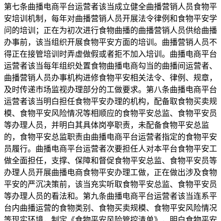
第七条曲播电商平台运营者该当成立健全曲播营销人员食物平
安培训机制，每年对曲播营销人员开展法令律例和食物平安学
问的培训；正在为初次进行食物曲播的曲播营销人员供给曲播
办事前，该当组织开展食物平安方面的培训。曲播营销人员不
得正在接管培训时弄虚做假或者拒不加入培训。曲播电商平台
运营者该当每年组织处置食物曲播电商勾当的曲播间运营者、
曲播营销人员办事机构进修食物平安相关法令、律例、规章，
及时传递市场监视办理部分的工做要求。第八条曲播电商平台
运营者该当明白担任食物平安办理的机构，配备取食物买卖规
模、食物平安风险情况等相顺应的食物平安总监、食物平安员
等办理人员，并明白其具体岗亭职责，未配备食物平安总监
的，食物平安总监职责由曲播电商平台运营者指定的食物平安
员履行。曲播电商平台运营者次要担任人对本平台食物平安工
做全面担任，支撑、保障和督促食物平安总监、食物平安员等
办理人员开展曲播电商食物平安办理工做，正在做出涉及食物
平安的严沉决策前，该当充实听取食物平安总监、食物平安员
等办理人员的看法和。第九条曲播电商平台运营者该当连系平
台内曲播运营的食物类别、食物买卖规模、食物平安风险情况
等现实环境，制定《食物平安风险管控清单》，明白食物平安