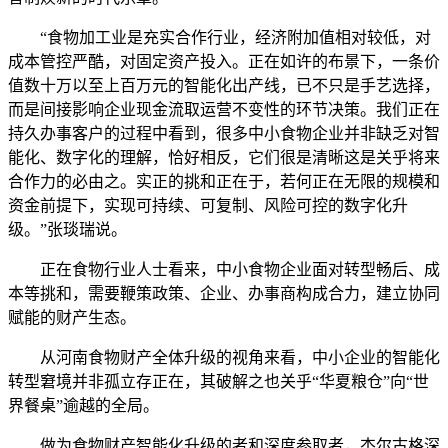
“食物加工业是充实合作行业，经济附加值相对较低，对
成本管控严酷，对固定资产投入。正在如许的布景下，一条价
值数十万以至上百万元的智能化出产线，已不只是手艺选择，
而是间接影响企业现金流取运营不变性的环节决策。我们正在
持久办事客户的过程中看到，很多中小食物企业并非缺乏对智
能化、数字化的理解，恰好相反，它们很是清晰这是关乎将来
合作力的必由之。实正的挑和正在于，若何正在无限的规模和
资金前提下，实现可持续、可复制、风险可控的数字化升
级。”张琰瑞说。
正在食物行业人士看来，中小食物企业面对转型畅后、成
本等挑和，需要鞭策政策、企业、办事商构成合力，建立协同
赋能的财产生态。
从河南食物财产全体升级的视角来看，中小企业的智能化
转型窘境并非孤立存正在，其破解之也关乎“华夏粮仓”向“世
界餐桌”逾越的全局。
做为食物财产智能化升级的者和深度参取者，杰尔古格深