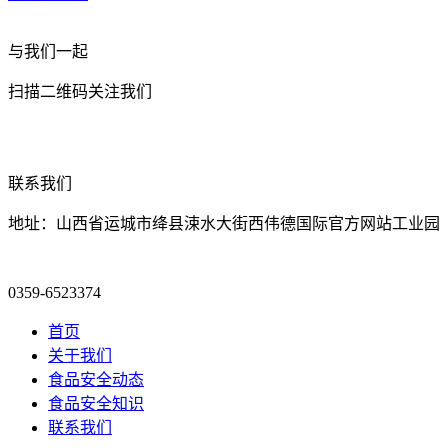
与我们一起
扫描二维码关注我们
联系我们
地址：山西省运城市绛县涑水大街西伟德国际官方网站工业园
0359-6523374
首页
关于我们
食品安全动态
食品安全知识
联系我们