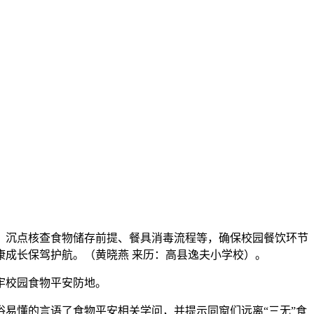
沉点核查食物储存前提、餐具消毒流程等，确保校园餐饮环节
成长保驾护航。（黄晓燕 来历：高县逸夫小学校）。
牢校园食物平安防地。
易懂的言语了食物平安相关学问，并提示同窗们远离“三无”食