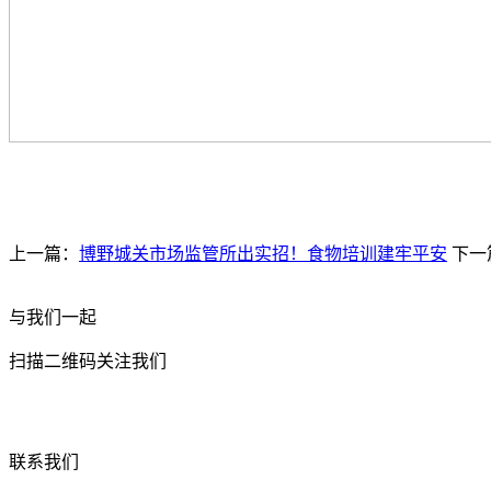
上一篇：
博野城关市场监管所出实招！食物培训建牢平安
下一
与我们一起
扫描二维码关注我们
联系我们