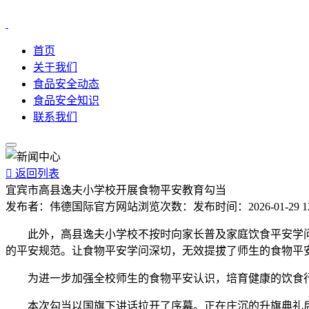
首页
关于我们
食品安全动态
食品安全知识
联系我们

返回列表
宜宾市高县逸夫小学校开展食物平安教育勾当
发布者：
伟德国际官方网站
浏览次数：
发布时间：
2026-01-29 1
此外，高县逸夫小学校不按时向家长普及家庭饮食平安学问
的平安规范。让食物平安学问深切，无效提拔了师生的食物平
为进一步加强全校师生的食物平安认识，培育健康的饮食行
本次勾当以国旗下讲话拉开了序幕。正在庄沉的升旗典礼后，