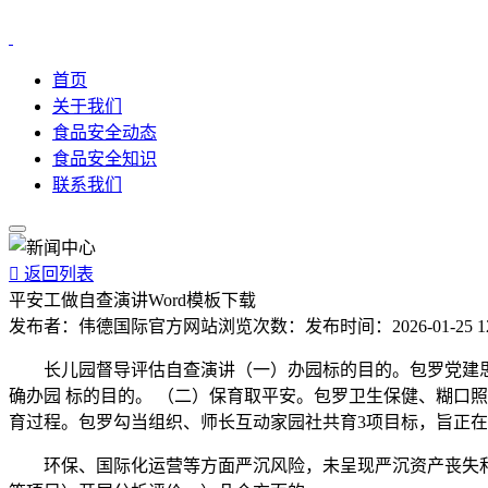
首页
关于我们
食品安全动态
食品安全知识
联系我们

返回列表
平安工做自查演讲Word模板下载
发布者：
伟德国际官方网站
浏览次数：
发布时间：
2026-01-25 1
长儿园督导评估自查演讲（一）办园标的目的。包罗党建思政
确办园 标的目的。 （二）保育取平安。包罗卫生保健、糊口
育过程。包罗勾当组织、师长互动家园社共育3项目标，旨正
环保、国际化运营等方面严沉风险，未呈现严沉资产丧失和其