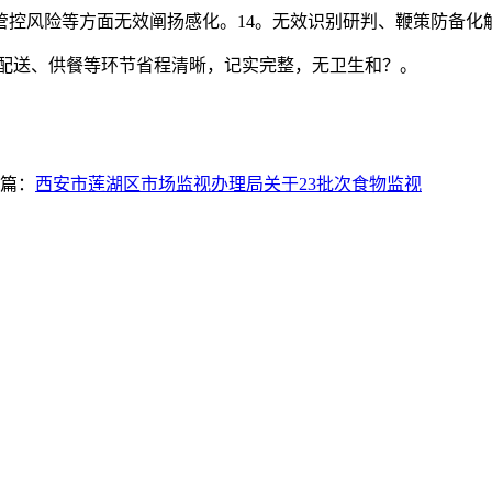
风险等方面无效阐扬感化。14。无效识别研判、鞭策防备化
配送、供餐等环节省程清晰，记实完整，无卫生和？。
篇：
西安市莲湖区市场监视办理局关于23批次食物监视