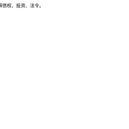
解债权、投资、法令。