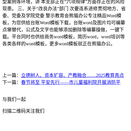
型案例等环境，讲 本支部正在“六项规律”方面存正在的风险
现患。 三、关于“改良办法”部门 次要连系进修贯彻地方、省
委、党委及学院党委 警示教育会熊猫办公专注精品Word模
板，为您供给台账Word模板下载，台账word及图片均可编纂
点窜替代，公式及文字也能够添加删除等编纂操做，一键下
载。平台同时也供给商务word模板，简历word，word培训等
各类各样的word模板，更多word模板就正在熊猫办公。
上一篇：
立德树人、资本扩容、产教融合……2025教育亮点
下一篇：
春节将至 平安先行——市儿童福利院开展消防平
与我们一起
扫描二维码关注我们