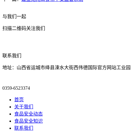
与我们一起
扫描二维码关注我们
联系我们
地址：山西省运城市绛县涑水大街西伟德国际官方网站工业园
0359-6523374
首页
关于我们
食品安全动态
食品安全知识
联系我们