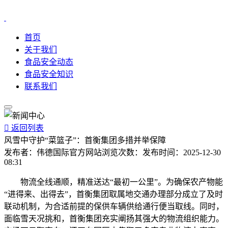
首页
关于我们
食品安全动态
食品安全知识
联系我们

返回列表
风雪中守护“菜篮子”：首衡集团多措并举保障
发布者：
伟德国际官方网站
浏览次数：
发布时间：
2025-12-30
08:31
物流全线通顺，精准送达“最初一公里”。为确保农产物能
“进得来、出得去”，首衡集团取属地交通办理部分成立了及时
联动机制，为合适前提的保供车辆供给通行便当取线。同时，
面临雪天况挑和，首衡集团充实阐扬其强大的物流组织能力。