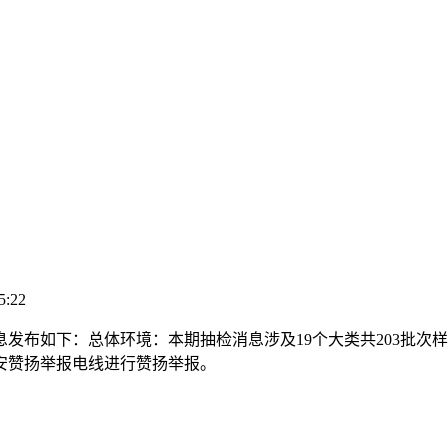
5:22
如下：总体环境：本期抽检消息涉及19个大类共203批次样品
安赞扬举报电线进行赞扬举报。