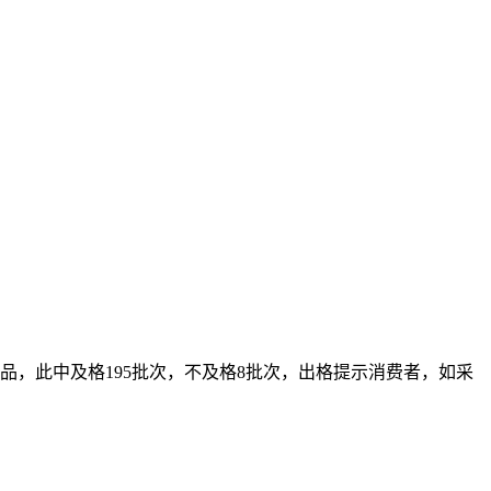
，此中及格195批次，不及格8批次，出格提示消费者，如采