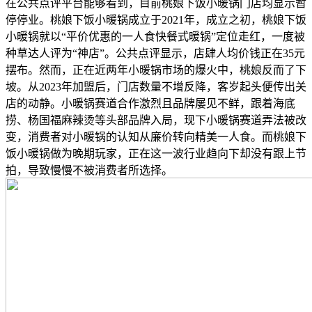
在公共点评平台能够看到，目前桃娘下饭小暖锅门店均显示暂
停停业。桃娘下饭小暖锅成立于2021年，成立之初，桃娘下饭
小暖锅就以“平价优惠的一人食快餐式暖锅”定位走红，一度被
种草达人评为“神店”。公共点评显示，店肆人均价钱正在35元
摆布。然而，正在近两年小暖锅市场的爆火中，桃娘反而了下
坡。从2023年加盟后，门店数量不增反降，客岁起头便传出关
店的动静。小暖锅赛道合作激烈且品牌屡见不鲜，跟着海底
捞、杨国福麻辣烫等头部品牌入局，现下小暖锅赛道弄法被改
变，消费者对小暖锅的认知从廉价转向精美一人食。而桃娘下
饭小暖锅做为晚期玩家，正在这一波行业趋向下却没有跟上节
拍，导致慢慢不被消费者所选择。