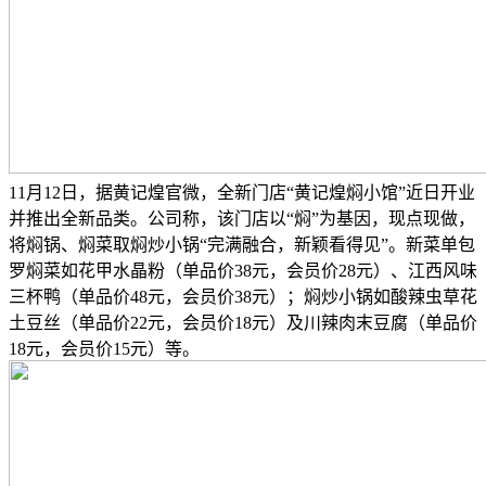
11月12日，据黄记煌官微，全新门店“黄记煌焖小馆”近日开业
并推出全新品类。公司称，该门店以“焖”为基因，现点现做，
将焖锅、焖菜取焖炒小锅“完满融合，新颖看得见”。新菜单包
罗焖菜如花甲水晶粉（单品价38元，会员价28元）、江西风味
三杯鸭（单品价48元，会员价38元）；焖炒小锅如酸辣虫草花
土豆丝（单品价22元，会员价18元）及川辣肉末豆腐（单品价
18元，会员价15元）等。