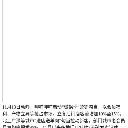
11月13日动静，呷哺呷哺启动“暖锅季”营销勾当，以会员福
利、产物立异等抢占市场。立冬后门店客流增加10%至15%，
北上广深等城市“进店送羊肉”勾当拉动新客，部门城市老会员
月复购率提拔45%。11月以来多地门店持续7天破发卖记载，