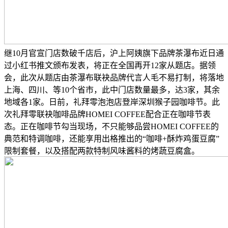
继10月官宣门店数破千店后，沪上阿姨旗下品牌茶瀑布近日通
过小红书推文颁布发表，将正在全国再开12家从题店。据领
会，此次从题店由茶瀑布联袂品牌代言人毛不易打制，将落地
上海、四川、等10个省市，此中门店数量最多，达3家，其余
地域各1家。日前，礼拜零泡泡店登岸深圳猴子园咖啡节。此
次礼拜零联袂咖啡品牌HOMEI COFFEE配合正在咖啡节表
态。正在咖啡节勾当现场，不只能够品尝HOMEI COFFEE的
典范和特调咖啡，还能享用出格推出的“咖啡+酥炸鸡蛋豆腐”
限制套餐，以及搭配两款特制风味酱料的烤蔬豆腐盒。