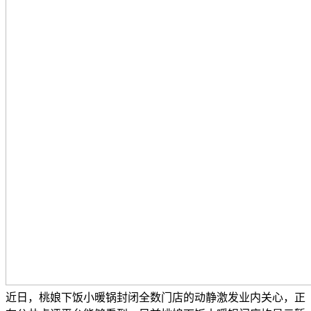
近日，桃娘下饭小暖锅封闭全数门店的动静激发业内关心，正