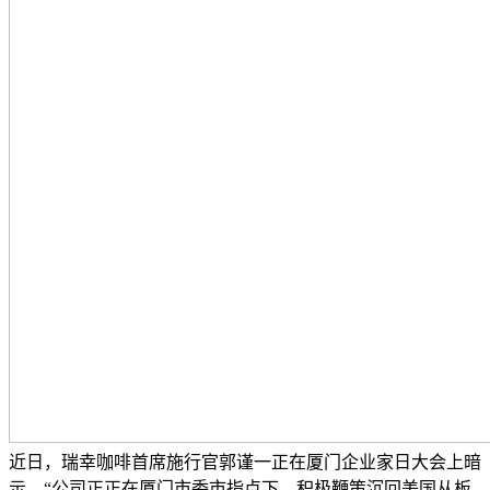
近日，瑞幸咖啡首席施行官郭谨一正在厦门企业家日大会上暗
示，“公司正正在厦门市委市指点下，积极鞭策沉回美国从板