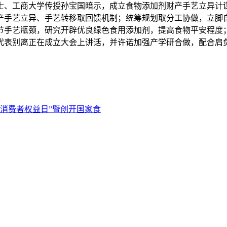
士、工商大学传授孙宝国暗示，成立食物添加剂财产手艺立异计
产手艺立异、手艺转移取回馈机制；统筹规划取分工协做，立脚
节手艺瓶颈，研究开辟优良绿色食用添加剂，提高食物平安程度
代表别离正在成立大会上讲话，并许诺加强产学研合做，配合肩
国际消费者权益日”暨创开国家食