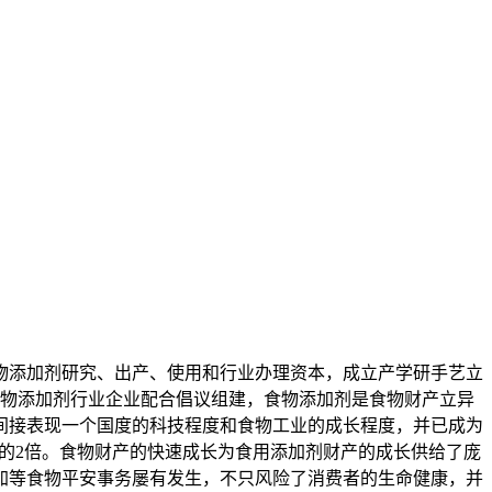
物添加剂研究、出产、使用和行业办理资本，成立产学研手艺立
食物添加剂行业企业配合倡议组建，食物添加剂是食物财产立异
间接表现一个国度的科技程度和食物工业的成长程度，并已成为
率的2倍。食物财产的快速成长为食用添加剂财产的成长供给了庞
加等食物平安事务屡有发生，不只风险了消费者的生命健康，并