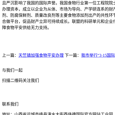
且严沉影响了我国的国际声誉。我国食物行业第一位工程院院
办理资本，成立以企业为从体、市场为导向、产学研连系的财
剂、防腐保鲜剂、质量改良剂等主要食物添加剂出产的共性环
合做平台，促品财产立异可持续成长。联盟的科研单元和企业
障食物平安供给无力支持。
上一篇：
天竺镇加强食物平安办理
下一篇：
我市举行“3·15
与我们一起
扫描二维码关注我们
联系我们
地址：山西省运城市绛县涑水大街西伟德国际官方网站工业园