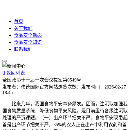
首页
关于我们
食品安全动态
食品安全知识
联系我们

返回列表
全国政协十一届一次会议提案第0549号
发布者：
伟德国际官方网站
浏览次数：
发布时间：
2026-02-27
18:45
比来几年，我国食物平安事务频发。因而，注沉取加强我
国食物质量系统，降低食物平安风险，是目前亟待各级注沉取
处理的严沉课题。（一）出产环节把关不严。食物平安现患起
首是出产环节把关不严。35%的农人正在出产中利用农药和兽