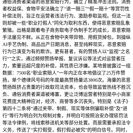
通俗消费者渠道的恶意索赔行为，确立了精准冲击法则。消费
者权益保、食物平安法确立了“退一赔三”“假一赔十”等赏罚性
补偿法则，旨正在运营者违法行为、激励参取监视。但这一法
则却被一些“职业打假人”同化为取利东西，使得恶意索赔乱象
繁殖。出格是跟着电子商务取电子伪制手艺的成长，恶意索赔
手法屡见不鲜。从正在食物中夹带异物、用假货掉包，到操纵
AI手艺伪制、商品出产日期消息，甚至纯粹现实，恶意索赔
行为已演变为有的欺诈。更有甚者，有的赞扬人以“监视”之名
行“”之实，通过频频赞扬举报、复议诉讼等法式对运营者压
力，索要远超尺度的补偿，其性质已涉嫌。某地曾披露过一组
数据：7500名“职业索赔人”一年内正在本地倡议了25万件赞
扬，单个德律风号码的年度最高赞扬量达3800次。海量的恶意
赞扬既挤占贵重的行政取司法资本，也会导致监管热线不胜沉
负、通俗消费者渠道被堵塞，更让泛博运营者特别是中小商家
花费庞大精神应对，经济、商誉等多沉丧失。特别是《法子》
第四十二条将“通过夹带、制假、现实等体例骗取补偿”及“进
行”等行为明白列为规制对象，并明白可按照治安办理惩罚法
等法令律例，将线索移送机关等部分处置。而是需要承担法令
义务，传送了“实打假受，假打假必被究”的明白信号。同时，