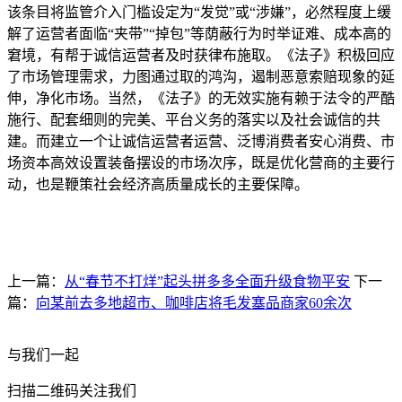
该条目将监管介入门槛设定为“发觉”或“涉嫌”，必然程度上缓
解了运营者面临“夹带”“掉包”等荫蔽行为时举证难、成本高的
窘境，有帮于诚信运营者及时获律布施取。《法子》积极回应
了市场管理需求，力图通过取的鸿沟，遏制恶意索赔现象的延
伸，净化市场。当然，《法子》的无效实施有赖于法令的严酷
施行、配套细则的完美、平台义务的落实以及社会诚信的共
建。而建立一个让诚信运营者运营、泛博消费者安心消费、市
场资本高效设置装备摆设的市场次序，既是优化营商的主要行
动，也是鞭策社会经济高质量成长的主要保障。
上一篇：
从“春节不打烊”起头拼多多全面升级食物平安
下一
篇：
向某前去多地超市、咖啡店将毛发塞品商家60余次
与我们一起
扫描二维码关注我们