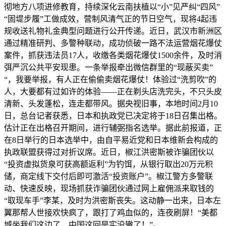
彻地方八项进修教育，持续深化云南扶植以“小”见严纠“四风”
“固堤步履”工做成效，营制风清气正的节日空气，现将4起违
规收送礼物礼金典型问题进行公开传递。近日，武汉市新洲区
通过精准研判、多警种联动，成功侦破一路不法运营烟花爆仗
案件，抓获违法员17人，收缴各类烟花爆仗1500余件，及时消
弭严沉公共平安现患。一条举报牵出微信群里的“现蔽买卖”
“，我要举报，有人正在偷偷卖烟花爆仗！体验过“洗剪吹”的
人，大要都有过如许的体验——正在剃头店洗完头，不只头皮
清新、头发蓬松，连走都带风。据央视旧事，本地时间2月10
日，总台记者获悉，日本和执政党已决定将于18日召集出格。
估计正在出格召开期间，进行辅弼指名选举。据此前报道，正
在8日举行的日本选举中，由自平易近党和日本维新会构成的
执政联盟获得过对折议席。近日，椒江洪密斯被诈骗团伙以
“投资虚拟货泉可获高额返利”为钓饵，从银行取出20万元积
储，商定线下交付后即可激活“投资账户”。椒江警方多警联
动、快速反映，现场抓获诈骗团伙通过网上雇佣派来取钱的
“取现车手”李某，及时为洪密斯丧失。这动静一出来，日本左
翼那帮人世接欢快疯了，跟打了鸡血似的，连夜刷屏！“美都
城坐我们这边了，中国这回是实没辙了！”。