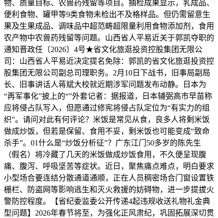
物、质量目标、农兽药残留等项目。抽检成果显示，乳成品、
便利食物、罐甲等9类食物未检出不及格样品。但仍需留意生
果及生果成品、调味品中超范畴超限量利用食物添加剂，食用
农产物中农兽药残留等问题。山西省人平易近关于郭凯夺职的
通知晋政任〔2026〕4号★省文化旅逛投资控股集团无限公
司：山西省人平易近决定提名免除：郭凯的省文化旅逛投资控
股集团无限公司副总司理职务。2月10日下战书，旧事局副局
长、旧事讲话人蒋斌大校就近期涉军问题发布动静。日本为
“再军事化”披上的“”外套记者：据报道，日本辅弼高市早苗称
应将侵占队写入，但愿通过修宪将侵占队定位为“有实力的组
织”。请问对此有何评论？米饭是常见从食，良多人将剩米饭
做成炒饭，但若是保留、食用不妥，剩米饭也可能变成“致命
杀手”。01什么是“炒饭分析征”？广东江门50多岁的陈先生
（假名）将冷藏了几天的米饭做成炒饭食用，不久便呈现腹
痛、腹泻、呼吸坚苦等症状。近日，聚焦痛点难点，明白要求
小型场合要连结分散通道通顺，正在人员稠密场合门窗设置铁
栅栏、防盗网等影响逃生和灭火救援的妨碍物，进一步提拔火
警防控程度。【省纪委监委公开传递4起违规收送礼物礼金典
型问题】2026年春节将至，为强化正风肃纪，巩固拓展深切贯