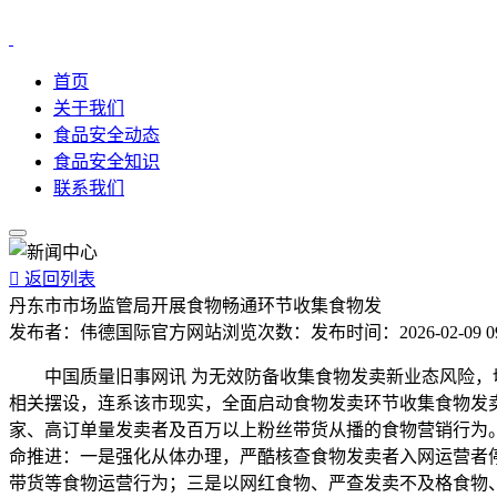
首页
关于我们
食品安全动态
食品安全知识
联系我们

返回列表
丹东市市场监管局开展食物畅通环节收集食物发
发布者：
伟德国际官方网站
浏览次数：
发布时间：
2026-02-09 0
中国质量旧事网讯 为无效防备收集食物发卖新业态风险，切
相关摆设，连系该市现实，全面启动食物发卖环节收集食物发
家、高订单量发卖者及百万以上粉丝带货从播的食物营销行为
命推进：一是强化从体办理，严酷核查食物发卖者入网运营者
带货等食物运营行为；三是以网红食物、严查发卖不及格食物