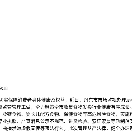
9:18
实保障消费者身体健康及权益，近日，丹东市市场监视办理局
卖监管管理工做，全力鞭策全市收集食物发卖行业健康有序成长
。冷链食物、婴长儿配方食物、保健食物等高危风险食物，实施
停业执照、严查消息公示不规范、进货检验、索证索票等轨制落实
、曲播涉嫌虚假宣传等违法行为。此次管理从严法律，健全办理