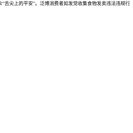
“舌尖上的平安”。泛博消费者如发觉收集食物发卖违法违规行