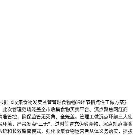
根据《收集食物发卖监管管理食物畅通环节指点性工做方案》
。此次管理范畴笼盖全市收集食物买卖平台、沉点聚焦网红商
精准管控，确保监管无死角、全笼盖。管理工做沉点环绕三大使
环境，严禁发卖“三无”、过时等冒充伪劣食物，沉点规范曲播
系统和长效监管模式，强化收集食物运营者从体义务落实，提拔