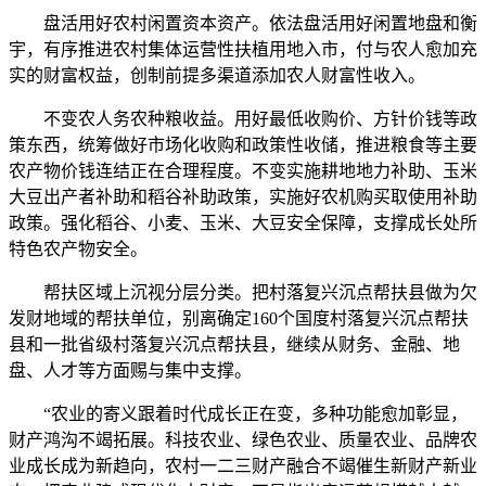
盘活用好农村闲置资本资产。依法盘活用好闲置地盘和衡
宇，有序推进农村集体运营性扶植用地入市，付与农人愈加充
实的财富权益，创制前提多渠道添加农人财富性收入。
不变农人务农种粮收益。用好最低收购价、方针价钱等政
策东西，统筹做好市场化收购和政策性收储，推进粮食等主要
农产物价钱连结正在合理程度。不变实施耕地地力补助、玉米
大豆出产者补助和稻谷补助政策，实施好农机购买取使用补助
政策。强化稻谷、小麦、玉米、大豆安全保障，支撑成长处所
特色农产物安全。
帮扶区域上沉视分层分类。把村落复兴沉点帮扶县做为欠
发财地域的帮扶单位，别离确定160个国度村落复兴沉点帮扶
县和一批省级村落复兴沉点帮扶县，继续从财务、金融、地
盘、人才等方面赐与集中支撑。
“农业的寄义跟着时代成长正在变，多种功能愈加彰显，
财产鸿沟不竭拓展。科技农业、绿色农业、质量农业、品牌农
业成长成为新趋向，农村一二三财产融合不竭催生新财产新业