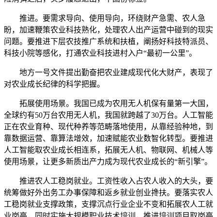
推进。要需求导向、使用导向，环绕财产急需、农人急
盼，加速鞭策农业科技熟化，处理农人出产运营中碰到的现实
问题。要推进下层农技推广系统和扶植，阐扬好科技特派员、
科技小院等感化，打通农业科技进村入户“最初一公里”。
地方一号文件提出勤奋把农业建成现代化大财产，表现了
对农业成长纪律的科学把握。
拓展使用场景。我国已成为农用无人机保有量第一大国，
全球约有50万台农用无人机，我国就跨越了30万台。人工智能
正在农业育种、现代种养等范畴落地使用，从靠经验种地，到
靠数据运营、靠算法增效，加速赋能农业数智化转型。要推进
人工智能取农业成长相连系，拓展无人机、物联网、机械人等
使用场景，让更多新质出产力成为现代农业成长的“新引擎”。
推进农人工稳岗就业。工资性收入占农人收入的大头，要
统筹做好外出务工办事保障和返乡就业创业搀扶。要落实农人
工稳岗就业支撑政策，支撑沉点行业企业不变和拓展农人工就
业岗亭，同时实施大规模职业技术培训，推进培训项目取岗亭