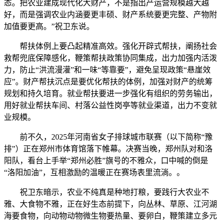
态。把农业建成现代化大财产，不是指出产运营规模越大越
好，而是强调农业内涵要更丰硕、财产系统要更完整、产物附
加值要更高。”祝卫东说。
帮扶体例上要凸起精准高效。强化开辟式帮扶，阐扬社会
救帮兜底保障感化，鞭策帮扶政策协同集成，出力加强内活泼
力，防止“洪流漫灌”和一味“等靠要”，避免呈现政策“悬崖效
应”。财产帮扶沉点是要优化帮扶的体例，加强对财产的统筹
规划和持久培育。就业帮扶要进一步强化有组织的劳务输出，
用好就业帮扶车间、村落公益性岗亭等就业渠道，出力不变就
业规模。
前不久，2025年河南省女子排球城市联赛（以下简称“豫
排”）正在郑州市体育馆落下帷幕。决赛当晚，郑州队对和洛
阳队，看台上手举“郑州必胜”旗号的不雅众，口中喊的倒是
“洛阳加油”，互相激励的温暖正在赛场表里流淌。。
祝卫东暗示，农业不纯真是种地打粮，要践行大农业不
雅、大食物不雅，正在好生态前提下，向丛林、草原、江河湖
海要食物，向动物动物微生物要热量、要卵白，鞭策建立多元