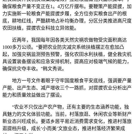
确保粮食产量不变正在1。4万亿斤摆布。要鞭策产能提拔，加
力实施新一轮粮食产能提拔步履，全方位夯实粮食出产的根
底，耕地红线，严酷耕地占补均衡办理，分区分类推进高尺度
农田扶植，提拔农业科技立异效能。
近两年，我国每年因各类天然灾祸农做物受灾面积高达
1000多万公顷。“要把农业防灾减灾系统扶植摆正在愈加凸
起，加强灾祸监测预告预警，强化农田水利扶植，健全救灾机
具设置装备摆设和应急安排机制，提高应对极端气候的能力，
确保抗灾夺丰收。”韩文秀说。
地方一号文件着眼于守牢国度粮食平安底线，强调要产量
产能、出产生态、减产增收三个一路抓，对提拔农业分析出产
能力和质量效益做出了摆设。
“农业不只仅出产农产物，还有主要的生态涵养功能，独
具魅力的文化体验功能。当前，村落旅逛、休闲农业等新财产
新业态兴旺成长。要适乡居平易近消费需求变化，推进村落旅
逛提档升级，成长‘小而美’文旅业态，推进村落经济繁荣成