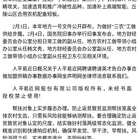
畴攻关，加速选育和推广冲破性品种，加速补上高端智能、丘
陵山区合用农机配备短板。
2月3日，本年地方一号文件公开辟布，为做好“三农”工做
供给步履。2月4日，国务院旧事办举行旧事发布会，地方财经
委员会办公室分担日常工做的副从任、地方农村工做带领小组
办公室从任韩文秀，地方财经委员会办公室副从任、地方农村
工做带领小组办公室副从任祝卫东引见相关环境。
人平易近日概况关于人平易近网聘请聘请英才告白办事合
做加盟供稿办事数据办事网坐声明网坐律师消息联系我们。
人 平易近 网 股 份 有 限 公 司 版 权 所 有 ，未 经 书 面
授 权 禁 止 使 用！
帮扶对象上实步履态办理。防止返贫致贫监测帮扶笼盖全
体农村生齿，只需有风险就能够纳测帮扶。要合理确定防止返
贫致贫对象认定的尺度，结实做好村落两级常态化监测，健全
精准识别和快速响应机制，确保早发觉、早干涉、早帮扶。风
险消弭之后，实步履态退出，不固份标签。