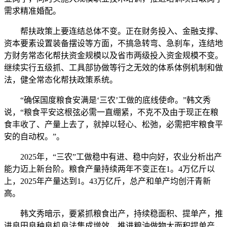
需求精准婚配。
帮扶政策上要连结总体不变。正在财务投入、金融支撑、
资本要素设置装备摆设等方面，不搞急转弯、急刹车，连结地
方财务常态化帮扶资金规模以及省市两级投入资金规模不变。
继续实行五级抓、工具部协做等行之无效的体系体例机制和做
法，健全常态化帮扶政策系统。
“确保国度粮食安满是‘三农’工做的底线使命。”韩文秀
说，“粮食平安这根弦必需一直绷紧，不克不及由于现正在粮
食丰收了、产量上去了，就掉以轻心、松弛，必需把牢粮食平
安的自动权。”。
2025年，“三农”工做稳中有进、稳中向好，农业分析出产
能力迈上新台阶。粮食产量持续两年不变正在1。4万亿斤以
上，2025年产量达到1。43万亿斤，总产和单产均创汗青新
高。
韩文秀暗示，要紧抓粮食出产，持续稳面积、提单产，推
进良田良种良机良法集成增效，推进粮油做物大面积提单产，