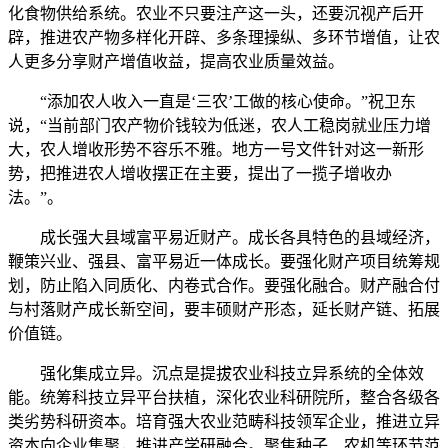
化食物供给系统。农业不只要注产这一头，还要沉视产后开
辟，推进农产物多样化开辟、多条理操纵、多环节增值，让农
人更多分享财产增值收益，提高农业质量效益。
“添加农人收入一直是‘三农’工做的核心使命。”祝卫东
说，“当前部门农产物价钱较为低迷，农人工稳岗就业压力增
大，农人增收形势不容乐不雅。地方一号文件针对这一新形
势，把推进农人增收摆正在主要，提出了一揽子增收办
法。”。
成长强大县域富平易近财产。成长各具特色的县域经济，
鞭策兴业、强县、富平易近一体成长。要强化财产项目统筹规
划，防止陷入同质化、内卷式合作。要强化融合。财产融合付
与村落财产成长新空间，要丰硕财产形态，延长财产链、拓展
价值链。
强化集成立异。沉点是提拔农业科技立异系统的全体效
能。统筹科技立异平台扶植，深化农业科研院所，整合各级各
类劣势科研资本。培育强大农业范畴科技领军企业，推进立异
资本向企业集聚，推进产学研融合。聚焦种子、农机等环节范