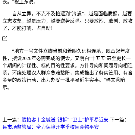
长。”祝卫东说。
自从立异，不克不及怕遭到“冷遇”，越是面临质疑，越要
立志攻坚，越是压力，越要逆势反弹。只要敢闯、敢创、敢攻
坚，才能打响、占自动！
“地方一号文件立脚当前和着眼久远相连系，既凸起年度
性，摆设2026年必需完成的使命，又明白‘十五五’甚至更长一
个期间的计谋性、标的目的性要求。方针导向和问题导向相连
系，环绕处理农人群众急难愁盼，集成推出了务实管用、有含
金量的政策行动，出力办妥一批平易近生实事。”韩文秀暗
示。
上一篇：
陇拍客丨金城送“银拆” “卫士”护平易近安
下一篇：
县市场监管局：全力保障开学季校园食物平安