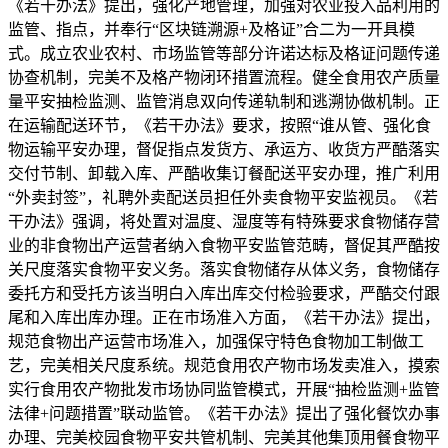
《若干办法》提出，强化产地管理，加强对农业投入品利用的
监管、指点，并奉行“区块链溯源+及格证”合二为一开具模
式。成立农业农村、市场监管等部分许诺达标及格证问题传递
协查机制，完美不及格产物闭环措置流程。健全食用农产质量
量平安抽检监测、监管消息双向传递轨制和逃溯协做机制。正
在运输配送环节，《若干办法》要求，按照“谁从管、强化食
物运输平安办理，督促指点发货方、承运方、收货方严酷落实
交付节制、卸载入库、严酷收集订餐配送平安办理，推广利用
“外卖封签”，礼聘外卖配送员担任外卖食物平安监视员。《若
干办法》强调，将处置对温度、湿度等有特殊要求食物储存营
业的非食物出产运营者纳入食物平安监管范畴，督促其严酷按
关尺度落实食物平安义务。落实食物储存从体义务，食物储存
委托方和受托方该当明白入库出库交付检验要求，严酷交付跟
尾和入库出库办理。正在市场准入方面，《若干办法》提出，
规范食物出产运营市场准入，加强保守特色食物加工制做工
艺，完美相关尺度系统。规范食用农产物市场发卖准入，摸索
实行食用农产物批发市场协同监管模式，开展“抽检监测+监管
法律+问题措置”联动监管。《若干办法》提出了强化餐饮办事
办理、完美校园食物平安共管机制、完美其他集顶用餐食物平