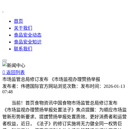
首页
关于我们
食品安全动态
食品安全知识
联系我们

返回列表
市场监管总局修订发布 《市场监视办理赞扬举报
发布者：
伟德国际官方网站
浏览次数：
发布时间：
2026-01-13
07:48
当前！首页食物资讯中国食物市场监管总局修订发布
《市场监视办理赞扬举报处置法子》焦点提醒：为顺应市场监
管新形势新要求、提拔赞扬举报处置质效、更好消费者和运营
者权益，近日，《法子》的修订实施将无力健全同一权势巨