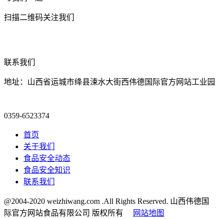
扫描二维码关注我们
联系我们
地址：山西省运城市绛县涑水大街西伟德国际官方网站工业园
0359-6523374
首页
关于我们
食品安全动态
食品安全知识
联系我们
@2004-2020 weizhiwang.com .All Rights Reserved. 山西伟德国
际官方网站食品有限公司 版权所有
网站地图